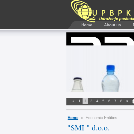
Home
About us
«
1
2
3
4
5
6
7
8
»
Home
Economic Entities
"SMI " d.o.o.