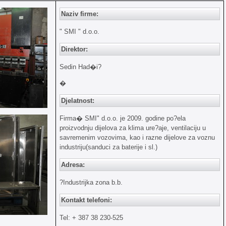
Naziv firme:
" SMI " d.o.o.
Direktor:
Sedin Had�i?
�
Djelatnost:
Firma� SMI" d.o.o. je 2009. godine po?ela
proizvodnju dijelova za klima ure?aje, ventilaciju u
savremenim vozovima, kao i razne dijelove za voznu
industriju(sanduci za baterije i sl.)
Adresa:
?Industrijka zona b.b.
Kontakt telefoni:
Tel: + 387 38 230-525