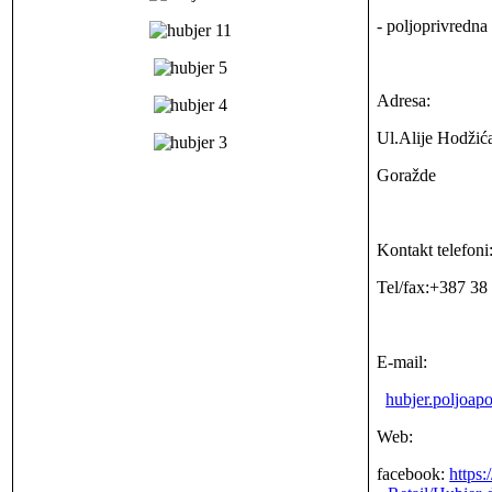
- poljoprivredna
Adresa:
Ul.Alije Hodžića
Goražde
Kontakt telefoni
Tel/fax:+387 38
E-mail:
hubjer.poljoa
Web:
facebook:
https