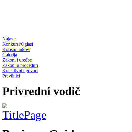
Najave
Konkursi/Oglasi
Korisni linkovi
Galerija
Zakoni i uredbe
Zakoni u proceduri
Kolektivni ugovori
Pravilnici
Privredni vodič