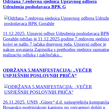
Održana 7.redovna sjednica Upravnog odbora
Udruženja poslodavaca BPK G
11.12.2025. Upravni odbor Udruženja poslodavaca BP
Goražde održao je 11.12.2025.godine 7.redovnu sjednic
kojoj se našlo 7 tačaka dnevnog reda. Upravni odbor je
nakon usvajanja Zapisnika s prethodne sjednice razmatra
realizaciju odluka i zaključaka...
ODRŽANA 5.MANIFESTACIJA: „VEČER
USPJEŠNIH POSLOVNIH PRIČA“
26.11.2025. UNIS „Ginex“ d.d. najuspješnija kompanija
Bosansko-podrinjskom kantonu po ostvarenoj dobiti u