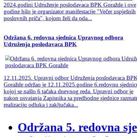
2024.godini Udruženje poslodavaca BPK Goražde i ove
godine bilo je organizator manifestacije "Večer uspješnih
poslovnih priča", kojom želi da oda...
Održana 6. redovna sjednica Upravnog odbora
Udruženja poslodavaca BPK
12.11.2025. Upravni odbor Udruženja poslodavaca BP
Goražde održao je 12.11.2025.godine 6.redovnu sjednic
kojoj se našlo 6 tačaka dnevnog reda. Upravni odbor je
nakon usvajanja Zapisnika sa predhodne sjednice razmat
realizaciju odluka i zaključaka...
Održana 5. redovna sj