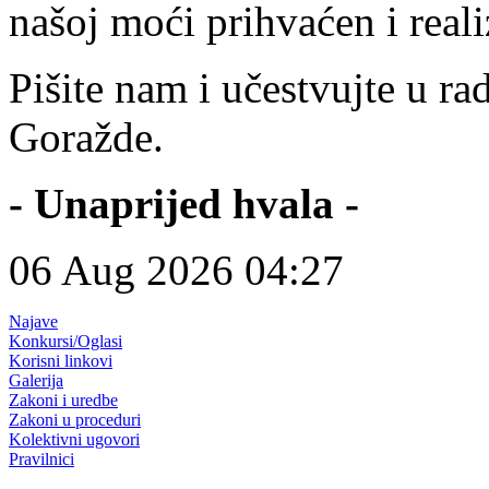
našoj moći prihvaćen i real
Pišite nam i učestvujte u 
Goražde.
- Unaprijed hvala -
06 Aug 2026 04:27
Najave
Konkursi/Oglasi
Korisni linkovi
Galerija
Zakoni i uredbe
Zakoni u proceduri
Kolektivni ugovori
Pravilnici