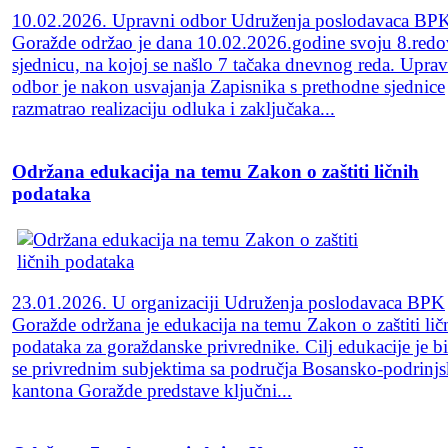
10.02.2026. Upravni odbor Udruženja poslodavaca BP
Goražde održao je dana 10.02.2026.godine svoju 8.red
sjednicu, na kojoj se našlo 7 tačaka dnevnog reda. Uprav
odbor je nakon usvajanja Zapisnika s prethodne sjednice
razmatrao realizaciju odluka i zaključaka...
Održana edukacija na temu Zakon o zaštiti ličnih
podataka
23.01.2026. U organizaciji Udruženja poslodavaca BPK
Goražde održana je edukacija na temu Zakon o zaštiti lič
podataka za goraždanske privrednike. Cilj edukacije je b
se privrednim subjektima sa područja Bosansko-podrinj
kantona Goražde predstave ključni...