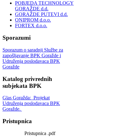
POBJEDA TECHNOLOGY
GORAŽDE d.d.
GORAŽDE PUTEVI d.d.
ONIPROM d.o.o.
FORTEX d.o.o.
Sporazumi
Sporazum o saradnji Službe za
zapošljavanje BPK Goražde i
Udruženja poslodavaca BPK
Goražde
Katalog privrednih
subjekata BPK
Glas Goražda: Projekat
Udruženja poslodavaca BPK
Goražde.
Pristupnica
Pristupnica .pdf