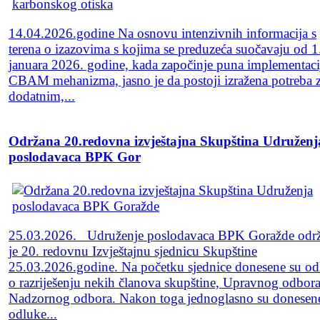
14.04.2026.godine Na osnovu intenzivnih informacija s
terena o izazovima s kojima se preduzeća suočavaju od 1
januara 2026. godine, kada započinje puna implementaci
CBAM mehanizma, jasno je da postoji izražena potreba 
dodatnim,...
Održana 20.redovna izvještajna Skupština Udruženj
poslodavaca BPK Gor
25.03.2026. Udruženje poslodavaca BPK Goražde održ
je 20. redovnu Izvještajnu sjednicu Skupštine
25.03.2026.godine. Na početku sjednice donesene su od
o razriješenju nekih članova skupštine, Upravnog odbora
Nadzornog odbora. Nakon toga jednoglasno su donesen
odluke...