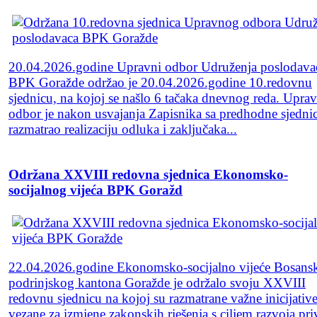
20.04.2026.godine Upravni odbor Udruženja poslodava
BPK Goražde održao je 20.04.2026.godine 10.redovnu
sjednicu, na kojoj se našlo 6 tačaka dnevnog reda. Uprav
odbor je nakon usvajanja Zapisnika sa predhodne sjedni
razmatrao realizaciju odluka i zaključaka...
Održana XXVIII redovna sjednica Ekonomsko-
socijalnog vijeća BPK Goražd
22.04.2026.godine Ekonomsko-socijalno vijeće Bosans
podrinjskog kantona Goražde je održalo svoju XXVIII
redovnu sjednicu na kojoj su razmatrane važne inicijativ
vezane za izmjene zakonskih rješenja s ciljem razvoja pri