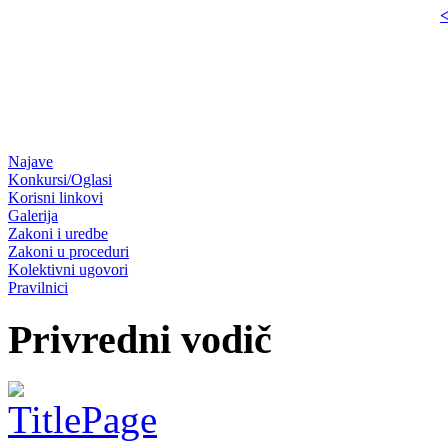
<
Najave
Konkursi/Oglasi
Korisni linkovi
Galerija
Zakoni i uredbe
Zakoni u proceduri
Kolektivni ugovori
Pravilnici
Privredni vodič