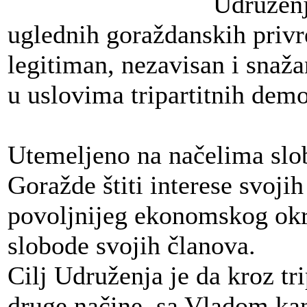
Udruženj
uglednih goraždanskih privr
legitiman, nezavisan i snaž
u uslovima tripartitnih dem
Utemeljeno na načelima sl
Goražde štiti interese svoji
povoljnijeg ekonomskog okru
slobode svojih članova.
Cilj Udruženja je da kroz trip
druge načine, sa Vladom kan