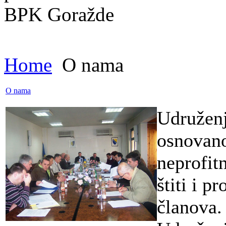
Home
O nama
O nama
Udružen
osnovano
neprofit
štiti i p
članova.