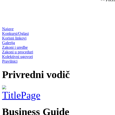
Najave
Konkursi/Oglasi
Korisni linkovi
Galerija
Zakoni i uredbe
Zakoni u proceduri
Kolektivni ugovori
Pravilnici
Privredni vodič
Business Guide