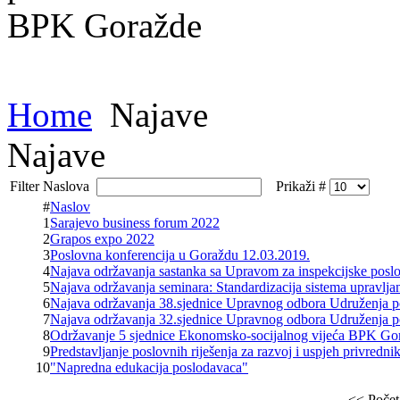
Home
Najave
Najave
Filter Naslova
Prikaži #
#
Naslov
1
Sarajevo business forum 2022
2
Grapos expo 2022
3
Poslovna konferencija u Goraždu 12.03.2019.
4
Najava održavanja sastanka sa Upravom za inspekcijske pos
5
Najava održavanja seminara: Standardizacija sistema upravlja
6
Najava održavanja 38.sjednice Upravnog odbora Udruženja
7
Najava održavanja 32.sjednice Upravnog odbora Udruženja
8
Održavanje 5 sjednice Ekonomsko-socijalnog vijeća BPK Go
9
Predstavljanje poslovnih riješenja za razvoj i uspjeh privred
10
"Napredna edukacija poslodavaca"
<<
Počet